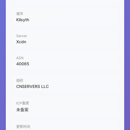
城市
Kilsyth
Server
Xcdn
ASN
40065
组织
CNSERVERS LLC
ICP备案
未备案
更新时间