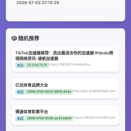
2026-07-03 07:15:29
🎲 随机推荐
TikTok加速器推荐：选出最适合你的加速器 IPdodo跨
境网络资讯-速帆加速器
https://981857.hotelbazhong.com
23.224.73.31
美国
亿兆体育品牌大全
http://ipxl.0oj8n934p8.com
2606:4700:3033::6815:454e
美国
博源体育彩票平台
https://78542.hx12367.com
2606:4700:3036::ac43:b6d4
美国