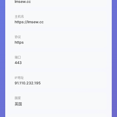
lmsew.cc
主机名
https://lmsew.cc
协议
https
端口
443
IP地址
91.110.232.195
国家
英国