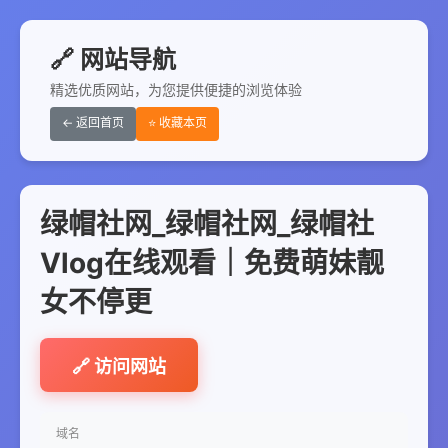
🔗 网站导航
精选优质网站，为您提供便捷的浏览体验
← 返回首页
⭐ 收藏本页
绿帽社网_绿帽社网_绿帽社
Vlog在线观看｜免费萌妹靓
女不停更
🔗 访问网站
域名