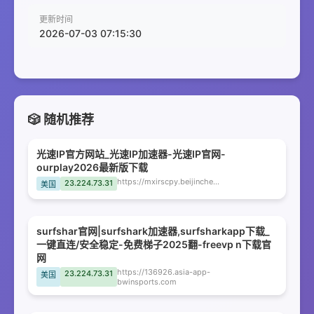
更新时间
2026-07-03 07:15:30
🎲 随机推荐
光速IP官方网站_光速IP加速器-光速IP官网-
ourplay2026最新版下载
https://mxirscpy.beijinchengshijiaqi.com
23.224.73.31
美国
surfshar官网|surfshark加速器,surfsharkapp下载_
一键直连/安全稳定-免费梯子2025翻-freevp n下载官
网
https://136926.asia-app-
23.224.73.31
美国
bwinsports.com