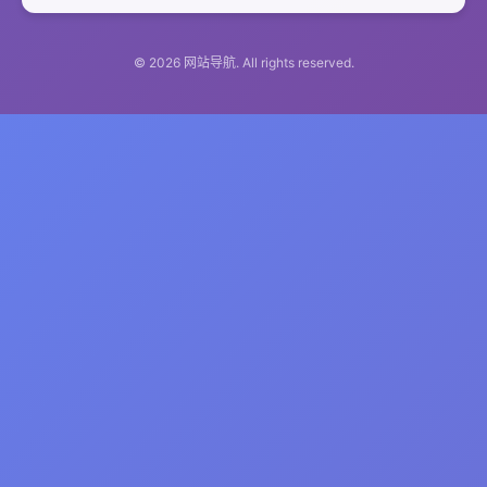
© 2026 网站导航. All rights reserved.