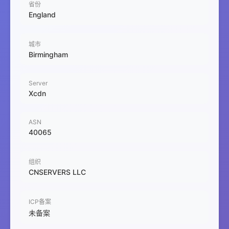
省份
England
城市
Birmingham
Server
Xcdn
ASN
40065
组织
CNSERVERS LLC
ICP备案
未备案