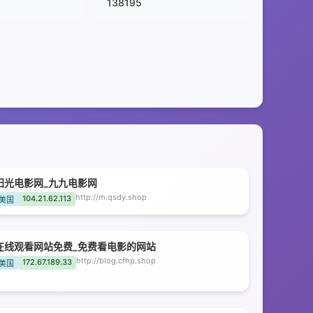
138195
阳光电影网_九九电影网
http://m.qsdy.shop
104.21.62.113
美国
在线观看网站免费_免费看电影的网站
http://blog.cfhp.shop
172.67.189.33
美国