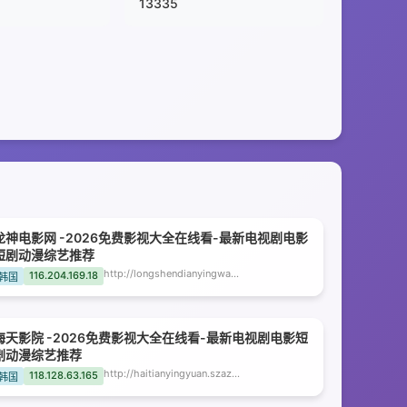
13335
龙神电影网 -2026免费影视大全在线看-最新电视剧电影
短剧动漫综艺推荐
http://longshendianyingwang.bckqn.com
116.204.169.18
韩国
海天影院 -2026免费影视大全在线看-最新电视剧电影短
剧动漫综艺推荐
http://haitianyingyuan.szazett.com
118.128.63.165
韩国