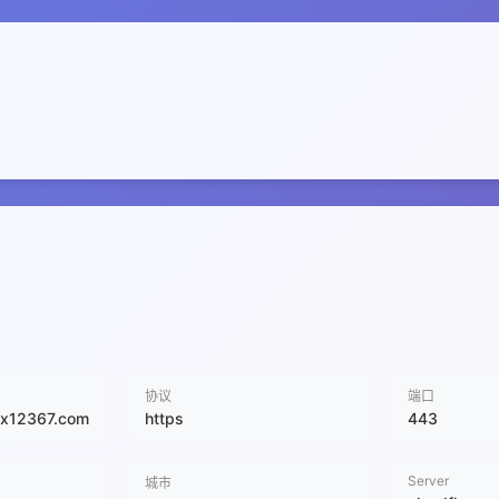
协议
端口
hx12367.com
https
443
Server
城市