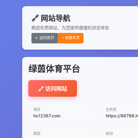
🔗 网站导航
精选优质网站，为您提供便捷的浏览体验
← 返回首页
⭐ 收藏本页
绿茵体育平台
🔗 访问网站
域名
主机名
hx12367.com
https://86788.
国家
省份