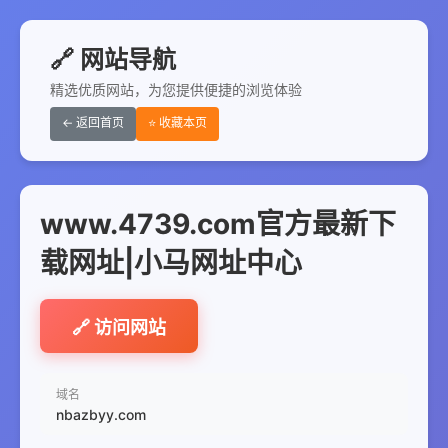
🔗 网站导航
精选优质网站，为您提供便捷的浏览体验
← 返回首页
⭐ 收藏本页
www.4739.com官方最新下
载网址|小马网址中心
🔗 访问网站
域名
nbazbyy.com