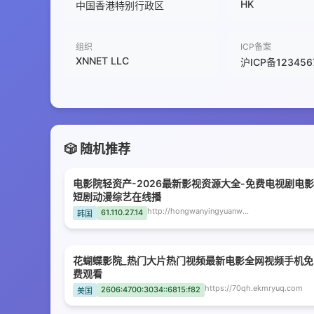
HK
中国香港特别行政区
组织
ICP备案
XNNET LLC
沪ICP备12345
🎲 随机推荐
电影院轻资产-2026最新影视资源大全-免费电视剧电影
短剧动漫综艺在线播
http://hongwanyingyuanwang.priestfox.com
61.110.27.14
韩国
花蝴蝶影院_热门大片热门视频最新电影全网视频手机免
费观看
https://70qh.ekmryuq.com
2606:4700:3034::6815:f82
美国