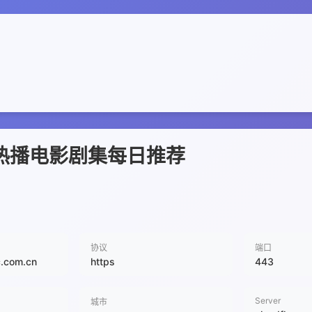
_热播电影剧集每日推荐
协议
端口
yc.com.cn
https
443
Server
城市