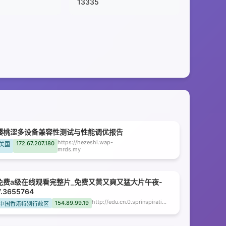
13335
樱桃涩多设备兼容性测试与性能调优报告
https://hezeshi.wap-
172.67.207.180
美国
mrds.my
免费a级在线观看完整片_免费又黄又爽又猛大片午夜-
V.3655764
http://edu.cn.0.sprinspiration.cn
154.89.99.19
中国香港特别行政区